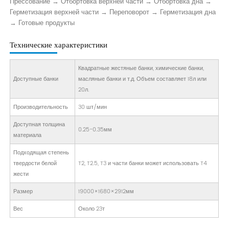
Прессование → Отбортовка верхней части → Отбортовка дна →
Герметизация верхней части → Переповорот → Герметизация дна
→ Готовые продукты
Технические характеристики
Квадратные жестяные банки, химические банки,
Доступные банки
масляные банки и т.д. Объем составляет 18л или
20л.
Производительность
30 шт/мин
Доступная толщина
0.25-0.35мм
материала
Подходящая степень
твердости белой
T2, T2.5, T3 и части банки может использовать T4
жести
Размер
19000×1680×2912мм
Вес
Около 23т