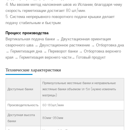
4. Мы ввозим метод наложения швов из Испании, благодаря чему
скорость герметизации достигает 80 шт/мин.
5. Система непрерывного поворотного подачи крышки делает
подачу стабильным и быстрым.
Процесс производства
Вертикальная подача банки → Двухстационная ориентация
сварочного шва → Двухстационное растяжение → Отбортовка дна
→ Герметизация дна → Переворот банки → Отбортовка верхнего
края → Герметизация верхнего части→ Готовый продукт
Технические характеристики
Прямоугольные жестяные банки и неправильные
Доступные банки
жестяные банки объемом 1л-5л (нужно изменить
матрицы)
Производительность
60-80шт/мин
Доступная высота
80мм-350мм
банки