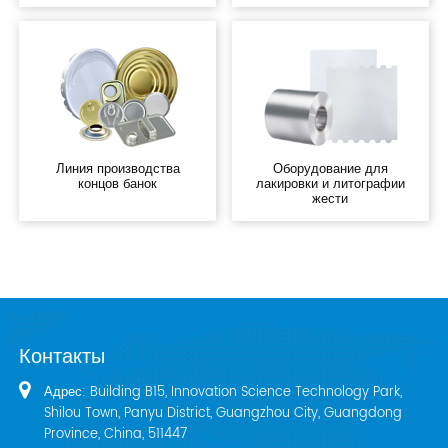
Линия производства
Оборудование для
концов банок
лакировки и литографии
жести
Контакты
Адрес: Building B15, Innovation Science Technology Park,
Shilou Town, Panyu District, Guangzhou City, Guangdong
Province, China, 511447