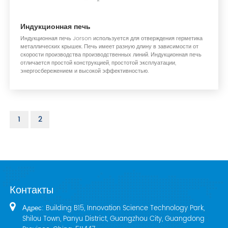
Индукционная печь
Индукционная печь Jorson используется для отверждения герметика
металлических крышек. Печь имеет разную длину в зависимости от
скорости производства производственных линий. Индукционная печь
отличается простой конструкцией, простотой эксплуатации,
энергосбережением и высокой эффективностью.
1
2
Контакты
Адрес: Building B15, Innovation Science Technology Park,
Shilou Town, Panyu District, Guangzhou City, Guangdong