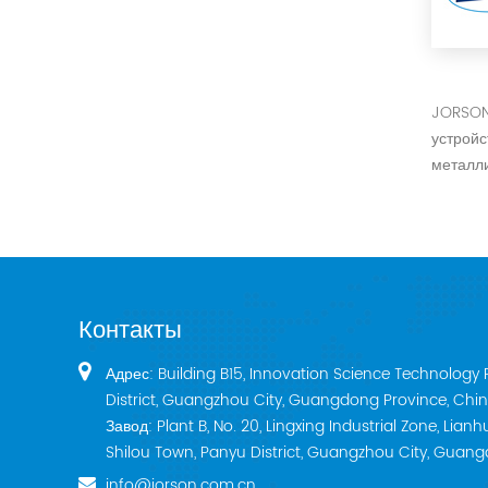
JORSON 
устройс
металли
Контакты
Адрес: Building B15, Innovation Science Technology 
District, Guangzhou City, Guangdong Province, Chin
Завод: Plant B, No. 20, Lingxing Industrial Zone, Lia
Shilou Town, Panyu District, Guangzhou City, Guan
info@jorson.com.cn