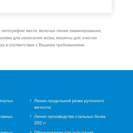
 литографии жести, включая линии ламинирования,
ановки для нанесения воска, машины для очистки
каз в соответствии с Вашими требованиями.
янутых
Линия продольной резки рулонного
металла
тавных
Линия производства стальных бочек
200 л
тавных
Оборудование для испытания