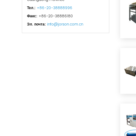
Тел.:
+86-20-38888996
Факс:
+86-20-38886180
Эл. почта:
info@jorson.com.cn