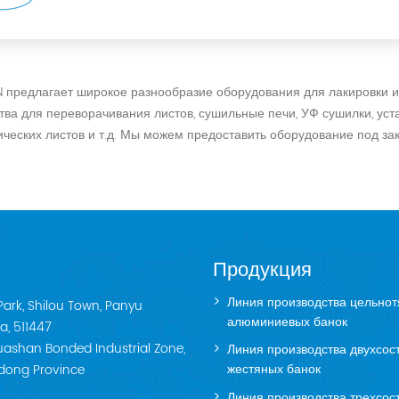
предлагает широкое разнообразие оборудования для лакировки и
тва для переворачивания листов, сушильные печи, УФ сушилки, уст
ческих листов и т.д. Мы можем предоставить оборудование под за
Продукция
Линия производства цельнот
Park, Shilou Town, Panyu
алюминиевых банок
a, 511447
nhuashan Bonded Industrial Zone,
Линия производства двухсос
жестяных банок
gdong Province
Линия производства трехсос