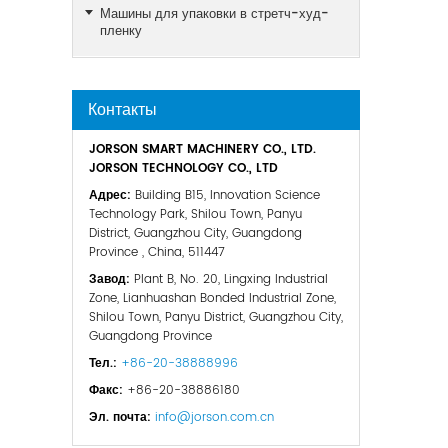
Машины для упаковки в стретч-худ-
пленку
Контакты
JORSON SMART MACHINERY CO., LTD.
JORSON TECHNOLOGY CO., LTD
Адрес:
Building B15, Innovation Science
Technology Park, Shilou Town, Panyu
District, Guangzhou City, Guangdong
Province , China, 511447
Завод:
Plant B, No. 20, Lingxing Industrial
Zone, Lianhuashan Bonded Industrial Zone,
Shilou Town, Panyu District, Guangzhou City,
Guangdong Province
Тел.:
+86-20-38888996
Факс:
+86-20-38886180
Эл. почта:
info@jorson.com.cn