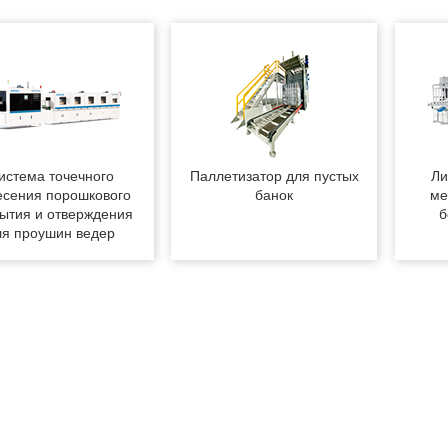
истема точечного
Паллетизатор для пустых
Ли
есения порошкового
банок
ме
ытия и отверждения
б
ля проушин ведер