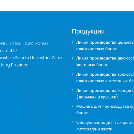
Продукция
Линия производства цельнот
Park, Shilou Town, Panyu
алюминиевых банок
a, 511447
nhuashan Bonded Industrial Zone,
Линия производства двухсос
жестяных банок
gdong Province
Линия производства трехсос
алюминиевых и жестяных ба
Линия производства концов 
(донышек и крышек)
Машина для производства ф
банок
Оборудование для лакировк
литографии жести