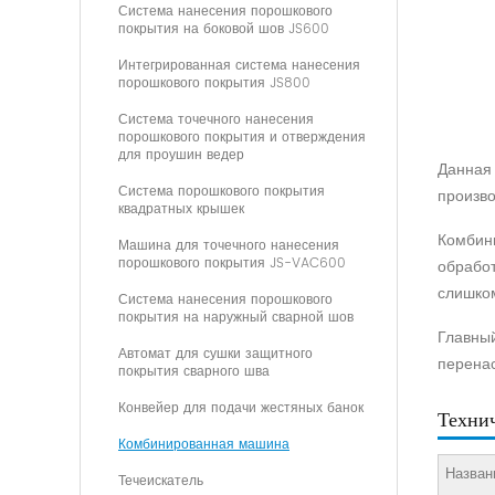
Система нанесения порошкового
покрытия на боковой шов JS600
Интегрированная система нанесения
порошкового покрытия JS800
Система точечного нанесения
порошкового покрытия и отверждения
для проушин ведер
Данная 
Система порошкового покрытия
произво
квадратных крышек
Комбини
Машина для точечного нанесения
порошкового покрытия JS-VAC600
обработ
слишком
Система нанесения порошкового
покрытия на наружный сварной шов
Главный
Автомат для сушки защитного
перенас
покрытия сварного шва
Конвейер для подачи жестяных банок
Техни
Комбинированная машина
Назван
Течеискатель