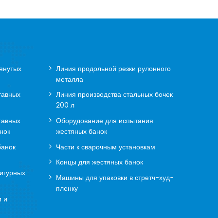
янутых
Линия продольной резки рулонного
металла
тавных
Линия производства стальных бочек
200 л
тавных
Оборудование для испытания
нок
жестяных банок
банок
Части к сварочным установкам
Концы для жестяных банок
игурных
Машины для упаковки в стретч-худ-
пленку
и и