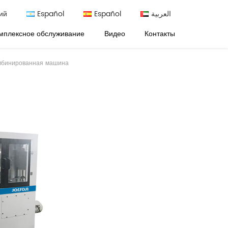
ий
Español
Español
العربية
мплексное обслуживание
Видео
Контакты
мбинированная машина