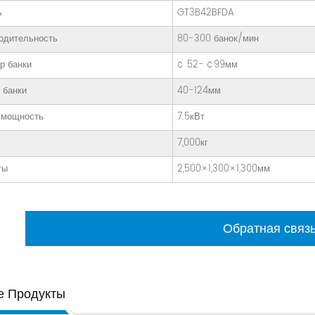
ь
GT3B42BFDA
одительность
80-300 банок/мин
р банки
¢ 52- ¢99мм
 банки
40-124мм
 мощность
7.5кВт
7,000кг
ты
2,500×1,300×1,300мм
Обратная связ
е Продукты